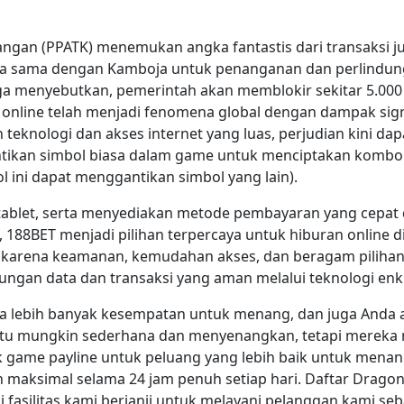
ngan (PPATK) menemukan angka fantastis dari transaksi jud
erja sama dengan Kamboja untuk penanganan dan perlindun
 juga menyebutkan, pemerintah akan memblokir sekitar 5.00
Judi online telah menjadi fenomena global dengan dampak si
eknologi dan akses internet yang luas, perjudian kini da
ntikan simbol biasa dalam game untuk menciptakan kombo 
 ini dapat menggantikan simbol yang lain).
n tablet, serta menyediakan metode pembayaran yang cepa
188BET menjadi pilihan terpercaya untuk hiburan online di
a karena keamanan, kemudahan akses, dan beragam pilihan
ungan data dan transaksi yang aman melalui teknologi enkr
da lebih banyak kesempatan untuk menang, dan juga Anda 
k itu mungkin sederhana dan menyenangkan, tetapi merek
k game payline untuk peluang yang lebih baik untuk men
 maksimal selama 24 jam penuh setiap hari. Daftar Drago
i fasilitas kami berjanji untuk melayani pelanggan kami se