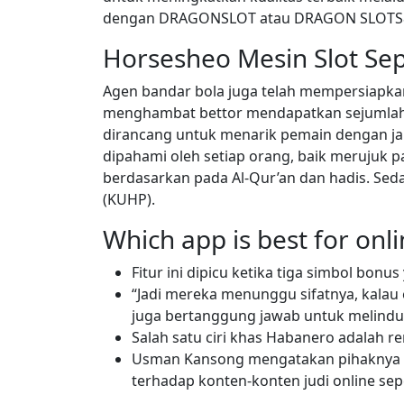
dengan DRAGONSLOT atau DRAGON SLOTS88 
Horsesheo Mesin Slot Sep
Agen bandar bola juga telah mempersiapkan
menghambat bettor mendapatkan sejumlah k
dirancang untuk menarik pemain dengan jan
dipahami oleh setiap orang, baik merujuk
berdasarkan pada Al-Qur’an dan hadis. Se
(KUHP).
Which app is best for onl
Fitur ini dipicu ketika tiga simbol bon
“Jadi mereka menunggu sifatnya, kalau 
juga bertanggung jawab untuk melindung
Salah satu ciri khas Habanero adalah ren
Usman Kansong mengatakan pihaknya su
terhadap konten-konten judi online sep