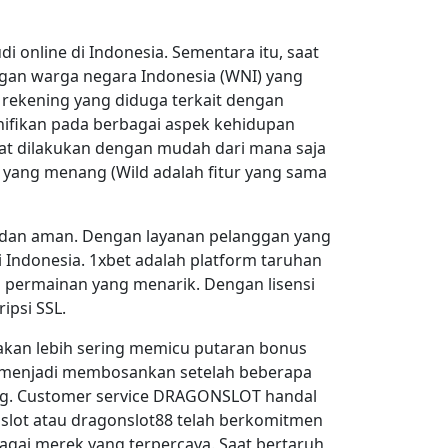
i online di Indonesia. Sementara itu, saat
gan warga negara Indonesia (WNI) yang
0 rekening yang diduga terkait dengan
gnifikan pada berbagai aspek kehidupan
pat dilakukan dengan mudah dari mana saja
yang menang (Wild adalah fitur yang sama
t dan aman. Dengan layanan pelanggan yang
 Indonesia. 1xbet adalah platform taruhan
 permainan yang menarik. Dengan lisensi
ipsi SSL.
akan lebih sering memicu putaran bonus
a menjadi membosankan setelah beberapa
ang. Customer service DRAGONSLOT handal
nslot atau dragonslot88 telah berkomitmen
bagai merek yang terpercaya. Saat bertaruh