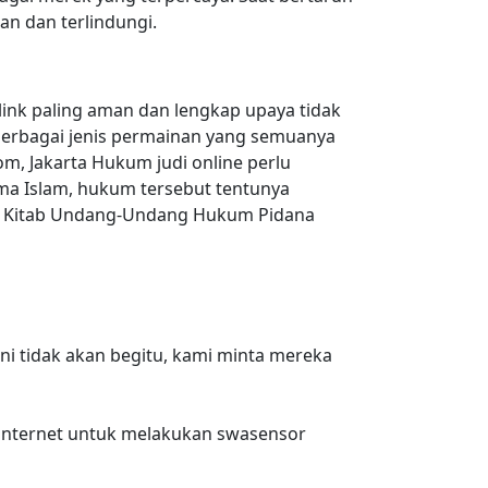
 dan terlindungi.
ink paling aman dan lengkap upaya tidak
berbagai jenis permainan yang semuanya
m, Jakarta Hukum judi online perlu
a Islam, hukum tersebut tentunya
ada Kitab Undang-Undang Hukum Pidana
ni tidak akan begitu, kami minta mereka
internet untuk melakukan swasensor