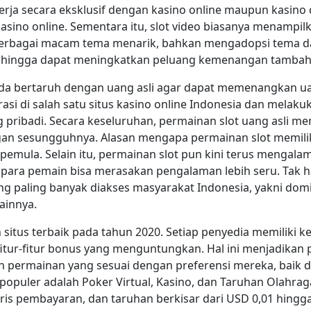
ja secara eksklusif dengan kasino online maupun kasino 
sino online. Sementara itu, slot video biasanya menampilk
erbagai macam tema menarik, bahkan mengadopsi tema dari 
sehingga dapat meningkatkan peluang kemenangan tambah
nda bertaruh dengan uang asli agar dapat memenangkan 
trasi di salah satu situs kasino online Indonesia dan mela
g pribadi. Secara keseluruhan, permainan slot uang asli
n sesungguhnya. Alasan mengapa permainan slot memiliki
mula. Selain itu, permainan slot pun kini terus mengalam
ara pemain bisa merasakan pengalaman lebih seru. Tak ha
ang paling banyak diakses masyarakat Indonesia, yakni domin
ainnya.
n situs terbaik pada tahun 2020. Setiap penyedia memiliki 
ga fitur-fitur bonus yang menguntungkan. Hal ini menjadikan
permainan yang sesuai dengan preferensi mereka, baik 
populer adalah Poker Virtual, Kasino, dan Taruhan Olahraga
aris pembayaran, dan taruhan berkisar dari USD 0,01 hingga 