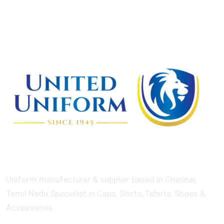
Uniform manufacturer & supplier based in Chennai,
Tamil Nadu.Specialist in Caps, Shirts, Tshirts, Shoes &
Accessories