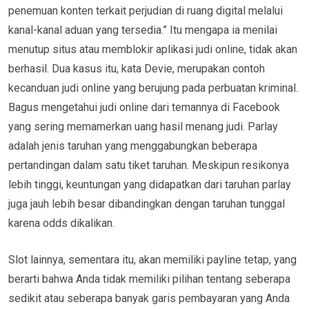
penemuan konten terkait perjudian di ruang digital melalui
kanal-kanal aduan yang tersedia.” Itu mengapa ia menilai
menutup situs atau memblokir aplikasi judi online, tidak akan
berhasil. Dua kasus itu, kata Devie, merupakan contoh
kecanduan judi online yang berujung pada perbuatan kriminal.
Bagus mengetahui judi online dari temannya di Facebook
yang sering memamerkan uang hasil menang judi. Parlay
adalah jenis taruhan yang menggabungkan beberapa
pertandingan dalam satu tiket taruhan. Meskipun resikonya
lebih tinggi, keuntungan yang didapatkan dari taruhan parlay
juga jauh lebih besar dibandingkan dengan taruhan tunggal
karena odds dikalikan.
Slot lainnya, sementara itu, akan memiliki payline tetap, yang
berarti bahwa Anda tidak memiliki pilihan tentang seberapa
sedikit atau seberapa banyak garis pembayaran yang Anda