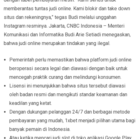
memberantas tuntas judi online. Kami blokir dan take down
situs dan rekeningnya,” tegas Budi melalui unggahan
Instagram resminya. Jakarta, CNBC Indonesia – Menteri
Komunikasi dan Informatika Budi Arie Setiadi menegaskan,
bahwa judi online merupakan tindakan yang ilegal.
Pemerintah perlu memastikan bahwa platform judi online
beroperasi secara legal dan diawasi dengan baik untuk
mencegah praktik curang dan melindungi konsumen.
Lisensi ini menunjukkan bahwa situs tersebut diawasi
oleh badan resmi dan mengikuti standar keamanan dan
keadilan yang ketat.
Dengan dukungan pelanggan 24/7 dan berbagai metode
pembayaran yang mudah, 1xbet menjadi pilihan utama bagi
banyak pemain di Indonesia.
Atau ketika mencari judi slot di toko aplikasi Google Play,