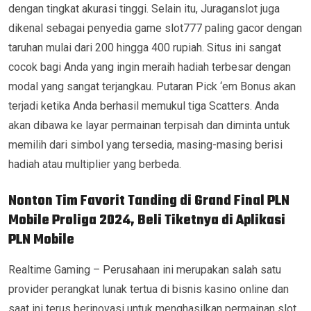
dengan tingkat akurasi tinggi. Selain itu, Juraganslot juga
dikenal sebagai penyedia game slot777 paling gacor dengan
taruhan mulai dari 200 hingga 400 rupiah. Situs ini sangat
cocok bagi Anda yang ingin meraih hadiah terbesar dengan
modal yang sangat terjangkau. Putaran Pick ‘em Bonus akan
terjadi ketika Anda berhasil memukul tiga Scatters. Anda
akan dibawa ke layar permainan terpisah dan diminta untuk
memilih dari simbol yang tersedia, masing-masing berisi
hadiah atau multiplier yang berbeda.
Nonton Tim Favorit Tanding di Grand Final PLN
Mobile Proliga 2024, Beli Tiketnya di Aplikasi
PLN Mobile
Realtime Gaming – Perusahaan ini merupakan salah satu
provider perangkat lunak tertua di bisnis kasino online dan
saat ini terus berinovasi untuk menghasilkan permainan slot