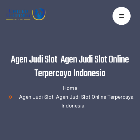
Agen Judi Slot ️ Agen Judi Slot Online
Terpercaya Indonesia
Home
Agen Judi Slot ️ Agen Judi Slot Online Terpercaya
Indonesia