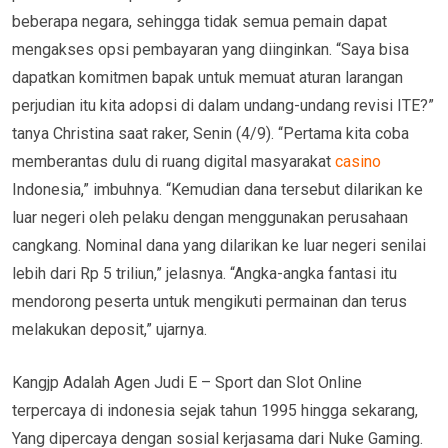
beberapa negara, sehingga tidak semua pemain dapat
mengakses opsi pembayaran yang diinginkan. “Saya bisa
dapatkan komitmen bapak untuk memuat aturan larangan
perjudian itu kita adopsi di dalam undang-undang revisi ITE?”
tanya Christina saat raker, Senin (4/9). “Pertama kita coba
memberantas dulu di ruang digital masyarakat
casino
Indonesia,” imbuhnya. “Kemudian dana tersebut dilarikan ke
luar negeri oleh pelaku dengan menggunakan perusahaan
cangkang. Nominal dana yang dilarikan ke luar negeri senilai
lebih dari Rp 5 triliun,” jelasnya. “Angka-angka fantasi itu
mendorong peserta untuk mengikuti permainan dan terus
melakukan deposit,” ujarnya.
Kangjp Adalah Agen Judi E – Sport dan Slot Online
terpercaya di indonesia sejak tahun 1995 hingga sekarang,
Yang dipercaya dengan sosial kerjasama dari Nuke Gaming.