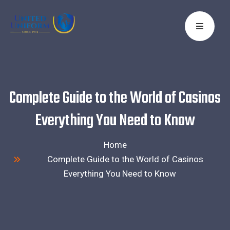
Complete Guide to the World of Casinos
Everything You Need to Know
Home
Complete Guide to the World of Casinos
Everything You Need to Know