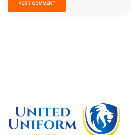
POST COMMENT